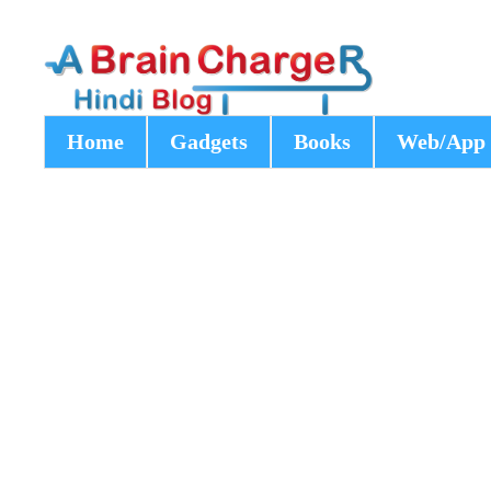
Home
Gadgets
Books
Web/App