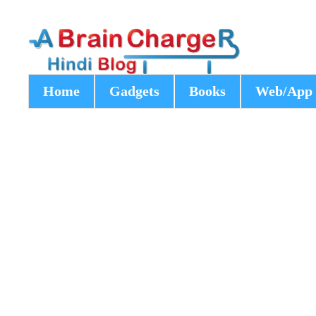
Home
Gadgets
Books
Web/App