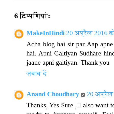
6 टिप्‍पणियां:
MakeInHindi
20 अप्रैल 2016 क
Acha blog hai sir par Aap apne
hai. Apni Galtiyan Sudhare hin
jaane apni galtiyan. Thank you
जवाब दें
Anand Choudhary
20 अप्रैल
Thanks, Yes Sure , I also want 