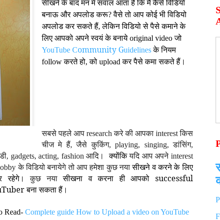
सीखने के बाद मन मे सवाल आता हैं कि
मैं कैसे विडियो
बनाऊ और अपलोड करू? वैसे तो आप कोई भी विडियो
A
अपलोड कर सकते हैं, लेकिन विडियो से पैसे
कमाने के
लिए आपको अपने स्वयं के बनाये original video जो
ommunity
G
YouTube C
uidelines
के नियम
follow करते हो, को upload कर
पैसे
कमा सकते हैं
।
सबसे पहले आप research करे की आपका
interest
किस
चीज मे हैं, जैसे कुकिंग, playing, singing, डांसिंग,
ेडी,
gadgets
, acting,
fashion
आदि।
क्योंकि
यदि आप अपने
interest
सीखने व करने के लिए
hobby के विडियो बनायेगे तो आप हमेशा कुछ नया
र रहेगे
सीखना व करना ही आपको successful
। कुछ नया
Tuber बना सकता हैं
।
P
o Read-
Complete guide How to Upload a video on YouTube
F