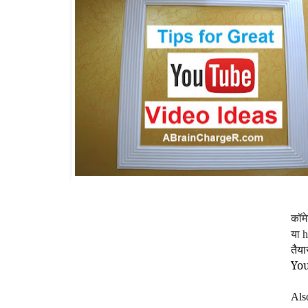
कॉम
या 
तैया
You
Als