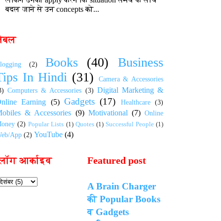
बदल जाने से उन concepts को...
लेबल
Books
(40)
Business
logging
(2)
Tips In Hindi
(31)
Camera & Accessories
Digital Marketing &
3)
Computers & Accessories
(3)
Gadgets
(17)
nline Earning
(5)
Healthcare
(3)
obiles & Accessories
(9)
Motivational
(7)
Online
oney
(2)
Popular Lists
(1)
Quotes
(1)
Successful People
(1)
YouTube
(4)
eb/App
(2)
्लॉग आर्काइव
Featured post
A Brain Charger
की Popular Books
व Gadgets