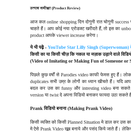
उत्पाद समीक्षा (
Product Review)
आज कल online shopping दिन दोगुनी रात चोगुनी success पा
चाहते हैं। आप कोई नया प्रोडक्ट खरीदते हैं, तो इस का unbo
product आपके viewer
increase
करेगा।
ये भी
पढ़े -
YouTube Star Lilly Singh (Superwoman)
किसी का या किसी चीज़ कि नकल या मज़ाक उड़ाने वाले विडिय
(Video of
Imitating or Making Fun of Someone or 
पिछले कुछ वर्षों से
Parodies
video काफी फेमस हुए हैं। लोकप्
duplicates सभी उम्र के लोगों का ध्यान खीचते हैं। यदि 
बदल कर उस का funny और intresting video बना सकते
version या twist दे अपना विडियो बनाकर फायदा उठा सकते ह
Prank विडियो बनाना (
Making
Prank Video)
किसी व्यक्ति को किसी
Planned Situation
मे डाल कर उस क
मे ऐसे
Prank Video
खूब बनाये और पसंद किये जाते हैं। लेकि