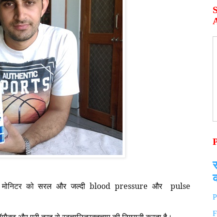
A
र मोनिटर
को
blood pressure
pulse
सरल
और
जल्दी
और
P
F