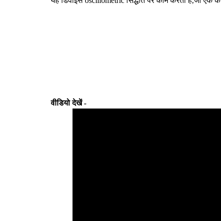
यह
डिवाइस
oscillometric
सिद्धांत
पर
काम
करता
है
,
जो
एक
कॉ
वीडियो देखें -