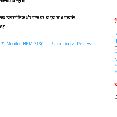
क्तचाप के
सूचक
लिक
डायस्टोलिक और
पल्स दर
के एक साथ
प्रदर्शन
ty
B
BP) Monitor HEM-7130 - L Unboxing & Review
(
O
M
M
W
ब