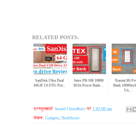
RELATED POSTS:
SanDisk Ultra Dual
Intex PB-108 10800
Xiaomi Mi Po
64GB 3.0 OTG Pen...
MAh Power Bank ...
Bank 10000mA
Un...
प्रस्तुतकर्ता
Anand Choudhary
पर
1:02:00 am
लेबल:
Gadgets
,
Healthcare