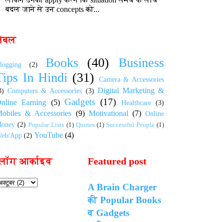
बदल जाने से उन concepts को...
लेबल
Books
(40)
Business
logging
(2)
Tips In Hindi
(31)
Camera & Accessories
Digital Marketing &
3)
Computers & Accessories
(3)
Gadgets
(17)
nline Earning
(5)
Healthcare
(3)
obiles & Accessories
(9)
Motivational
(7)
Online
oney
(2)
Popular Lists
(1)
Quotes
(1)
Successful People
(1)
YouTube
(4)
eb/App
(2)
्लॉग आर्काइव
Featured post
A Brain Charger
की Popular Books
व Gadgets