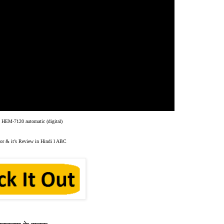
n HEM-
7120
automatic (digital)
tor & it’s Review in Hindi l ABC