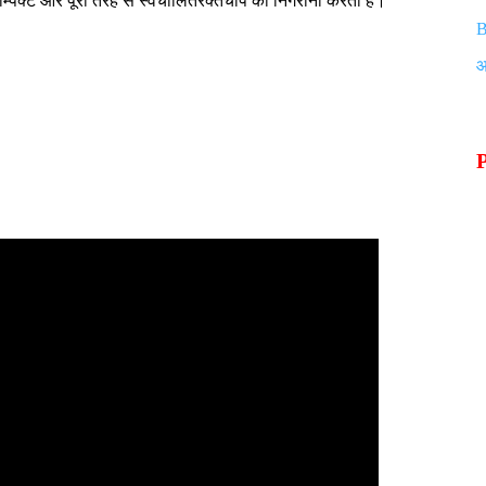
म्पैक्ट
और
पूरी
तरह
से
स्वचालित
रक्तचाप
की
निगरानी
करता
है।
B