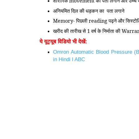
शारीरिक
movement
का पता लगाने
और उच्च र
अनियमित दिल की धड़कन
का
पता लगाने
Memory-
पिछली
reading
पढ़ने और
सिस्टो
खरीद की तारीख से
1
वर्ष के निर्माता
की
Warran
ये
भी
देखें
:
यूट्यूब विडियो
Omron Automatic Blood Pressure (
in Hindi l ABC